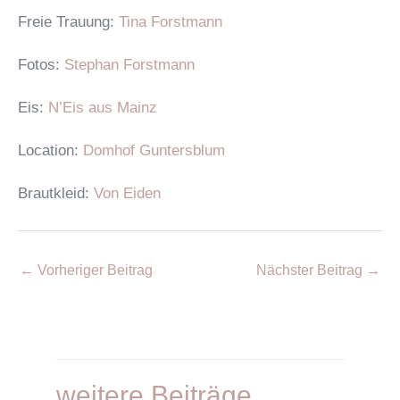
Freie Trauung:
Tina Forstmann
Fotos:
Stephan Forstmann
Eis:
N’Eis aus Mainz
Location:
Domhof Guntersblum
Brautkleid:
Von Eiden
Post
←
Vorheriger Beitrag
Nächster Beitrag
→
navigation
weitere Beiträge