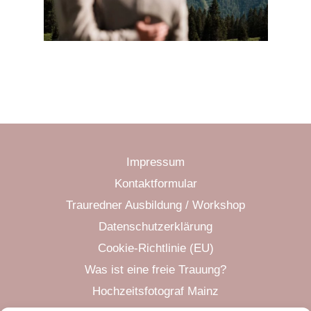
Impressum
Kontaktformular
Trauredner Ausbildung / Workshop
Datenschutzerklärung
Cookie-Richtlinie (EU)
Was ist eine freie Trauung?
Hochzeitsfotograf Mainz