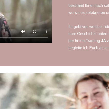
bestimmt Ihr einfach se
wo wir es zelebrieren u
Ihr gebt vor, welche in
eure Geschichte unterma
der freien Trauung
JA 
begleite ich Euch als e