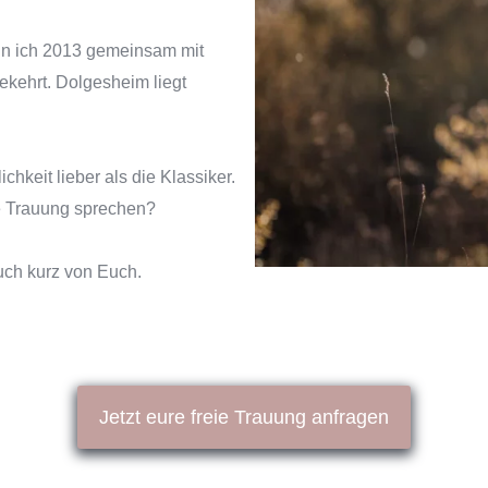
in ich 2013 gemeinsam mit
kehrt. Dolgesheim liegt
chkeit lieber als die Klassiker.
ie Trauung sprechen?
auch kurz von Euch.
Jetzt eure freie Trauung anfragen