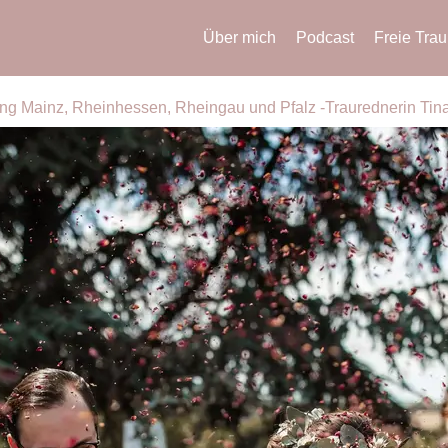
Über mich
Podcast
Freie Tra
ung Mainz, Rheinhessen, Rheingau und Pfalz -Traurednerin Tin