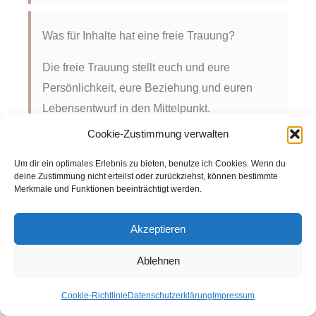
Was für Inhalte hat eine freie Trauung?
Die freie Trauung stellt euch und eure
Persönlichkeit, eure Beziehung und euren
Lebensentwurf in den Mittelpunkt.
Cookie-Zustimmung verwalten
Gemeinsam überlegen wir, wie eure
Zeremonie ablaufen soll, welche Musik passt
Um dir ein optimales Erlebnis zu bieten, benutze ich Cookies. Wenn du
deine Zustimmung nicht erteilst oder zurückziehst, können bestimmte
und welche Inhalte euch wichtig sind.
Merkmale und Funktionen beeinträchtigt werden.
Aus dem von euch Erzählten schreibe ich
Akzeptieren
eure ganz eigene Geschichte, erzähle von
eurem Kennenlernen, eurer Beziehung,
Ablehnen
von dem, was ihr mir übereinander
verraten habt.
Cookie-Richtlinie
Datenschutzerklärung
Impressum