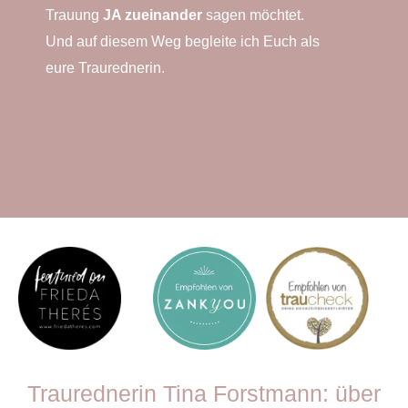
Trauung
JA zueinander
sagen möchtet.
Und auf diesem Weg begleite ich Euch als
eure Traurednerin.
Traurednerin Tina Forstmann: über